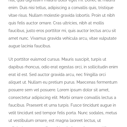
nisl, quis dignissim mauris dolor eget mi. Donec at mauris
enim. Duis nisi tellus, adipiscing a convallis quis, tristique
vitae risus. Nullam molestie gravida lobortis. Proin ut nibh
quis felis auctor ornare. Cras ultricies, nibh at mollis
faucibus, justo eros porttitor mi, quis auctor lectus arcu sit
amet nunc. Vivamus gravida vehicula arcu, vitae vulputate
augue lacinia faucibus.
Ut porttitor euismod cursus. Mauris suscipit, turpis ut
dapibus rhoncus, odio erat egestas orci, in sollicitudin enim
erat id est. Sed auctor gravida arcu, nec fringilla orci
aliquet ut. Nullam eu pretium purus. Maecenas fermentum
posuere sem vel posuere. Lorem ipsum dolor sit amet,
consectetur adipiscing elit. Morbi ornare convallis lectus a
faucibus. Praesent et urna turpis. Fusce tincidunt augue in
velit tincidunt sed tempor felis porta. Nunc sodales, metus
ut vestibulum ornare, est magna laoreet lectus, ut