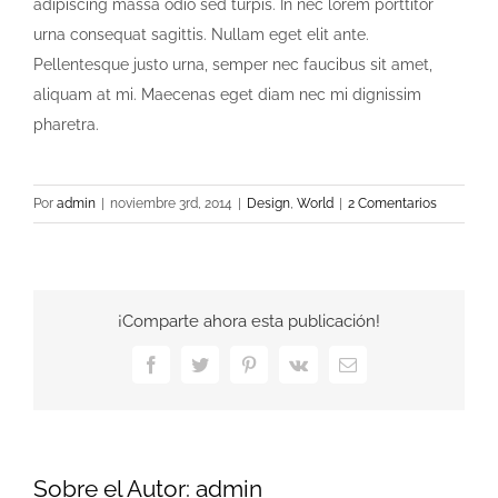
adipiscing massa odio sed turpis. In nec lorem porttitor
urna consequat sagittis. Nullam eget elit ante.
Pellentesque justo urna, semper nec faucibus sit amet,
aliquam at mi. Maecenas eget diam nec mi dignissim
pharetra.
Por
admin
|
noviembre 3rd, 2014
|
Design
,
World
|
2 Comentarios
¡Comparte ahora esta publicación!
Facebook
Twitter
Pinterest
Vk
Correo
electrónico
Sobre el Autor:
admin